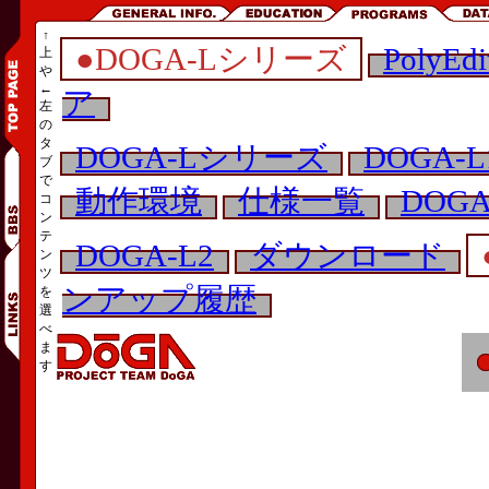
↑
●DOGA-Lシリーズ
PolyEdi
上
や
←
ア
左
の
タ
DOGA-Lシリーズ
DOGA-L
ブ
で
動作環境
仕様一覧
DOG
コ
ン
テ
DOGA-L2
ダウンロード
ン
ツ
ンアップ履歴
を
選
べ
ま
す